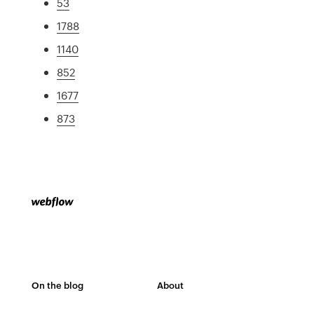
53
1788
1140
852
1677
873
On the blog
About