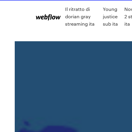
Il ritratto di
Young
No
dorian gray
justice
2 s
streaming ita
sub ita
ita