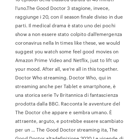
l’uno.The Good Doctor 3 stagione, invece,
raggiunge i 20, con il season finale diviso in due
parti. Il medical drama è stato uno dei pochi
show a non essere stato colpito dall’emergenza
coronavirus nella In times like these, we would
suggest you watch some feel good movies on
Amazon Prime Video and Netflix, just to lift up
your mood. After all, we’re all in this together.
Doctor Who streaming. Doctor Who, qui in
streaming anche per Tablet e smartphone, è
una storica serie Tv Britannica di fantascienza
prodotta dalla BBC. Racconta le avventure del
The Doctor che appare e sembra umano. È
attraente, arguto, e potrebbe essere scambiato
per un … The Good Doctor streaming ita, The
Good Doctor altadefinizione 2020 Le vicende di