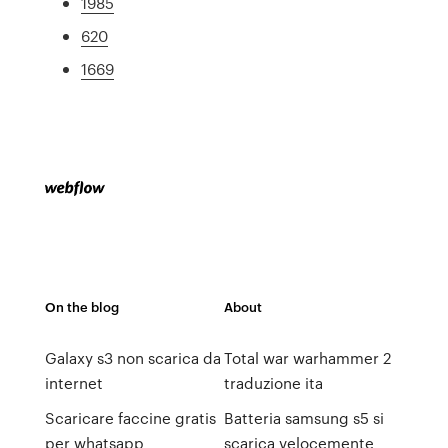
1985
620
1669
On the blog
About
Galaxy s3 non scarica da
Total war warhammer 2
internet
traduzione ita
Scaricare faccine gratis
Batteria samsung s5 si
per whatsapp
scarica velocemente