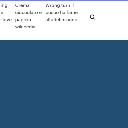
ing
Crema
Wrong turn il
ve
cioccolato e
bosco ha fame
e love
paprika
altadefinizione
wikipedia