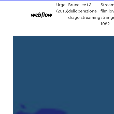
Urge
Bruce lee i 3
Stream
(2016)
delloperazione
film lo
drago streaming
strang
1982