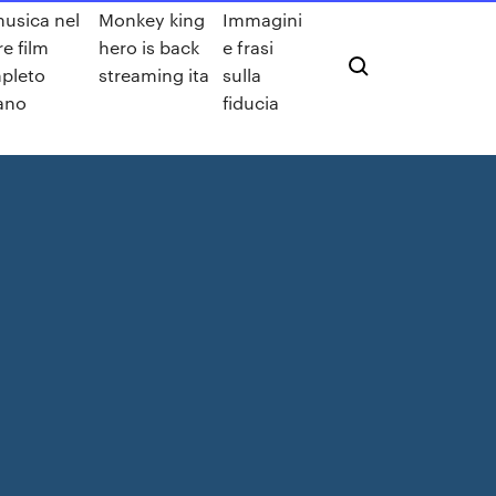
usica nel
Monkey king
Immagini
e film
hero is back
e frasi
pleto
streaming ita
sulla
iano
fiducia