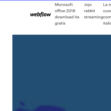
Microsoft
Jojo
La m
office 2016
rabbit
cuor
download ita
streaming
com
gratis
ital