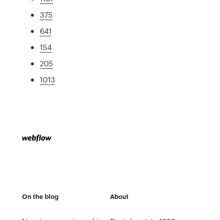
375
641
154
205
1013
On the blog
About