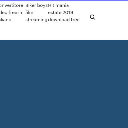
onvertitore
Biker boyz
Hit mania
deo free in
film
estate 2019
aliano
streaming
download free