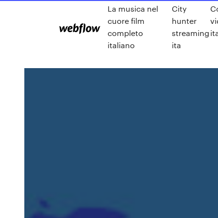
La musica nel
City
C
cuore film
hunter
vi
completo
streaming
it
italiano
ita