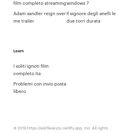
film completo streaming
windows 7
Adam sandler reign over
Il signore degli anelli le
me trailer
due torri durata
Learn
I soliti ignoti film
completo ita
Problemi con invio posta
libero
© 2019 https://askfileskyzu.netlify.app, Inc. All rights